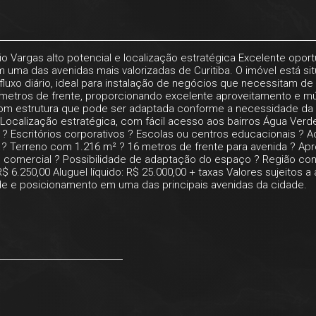
lio Vargas alto potencial e localização estratégica Excelente op
em uma das avenidas mais valorizadas de Curitiba. O imóvel está si
luxo diário, ideal para instalação de negócios que necessitam d
etros de frente, proporcionando excelente aproveitamento e múlt
om estrutura que pode ser adaptada conforme a necessidade da 
alização estratégica, com fácil acesso aos bairros Água Verde, Ba
? Escritórios corporativos ? Escolas ou centros educacionais ?
 ? Terreno com 1.216 m² ? 16 metros de frente para avenida ? Ap
e comercial ? Possibilidade de adaptação do espaço ? Região cons
 6.250,00 Aluguel líquido: R$ 25.000,00 + taxas Valores sujeitos 
de e posicionamento em uma das principais avenidas da cidade.