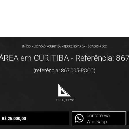
INÍCIO
>
LOCAÇÃO
>
CURITIBA
>
TERRENO/ÁREA
>
867.005-ROCC
REA em CURITIBA - Referência: 86
(referência.: 867.005-ROCC)
1.216,00 m²
Contato via
R$ 25.000,00
Whatsapp