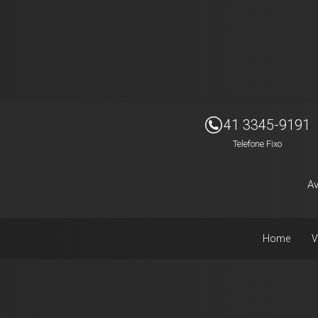
Imóveis Presidente Ltda
41 3345-9191
Telefone Fixo
Av
Home
V
Facebook
Instagram