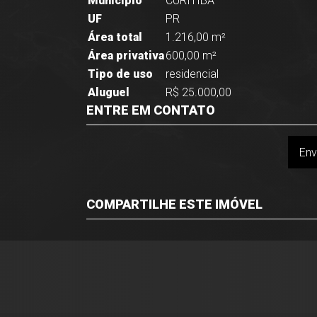
Município
CURITIBA
UF
PR
Área total
1.216,00 m²
Área privativa
600,00 m²
Tipo de uso
residencial
Aluguel
R$ 25.000,00
ENTRE EM CONTATO
Env
COMPARTILHE ESTE IMÓVEL
Facebook
Twitter
Whatsapp