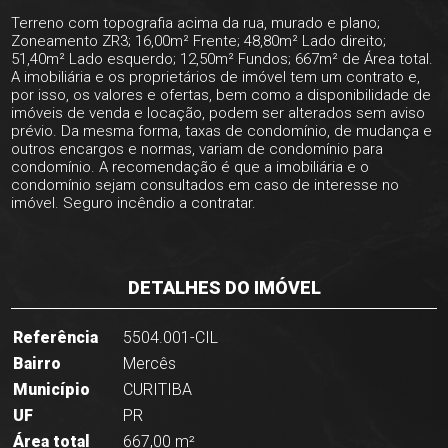
Terreno com topografia acima da rua, murado e plano;
Zoneamento ZR3; 16,00m² Frente; 48,80m² Lado direito;
51,40m² Lado esquerdo; 12,50m² Fundos; 667m² de Área total.
A imobiliária e os proprietários de imóvel tem um contrato e,
por isso, os valores e ofertas, bem como a disponibilidade de
imóveis de venda e locação, podem ser alterados sem aviso
prévio. Da mesma forma, taxas de condomínio, de mudança e
outros encargos e normas, variam de condomínio para
condomínio. A recomendação é que a imobiliária e o
condomínio sejam consultados em caso de interesse no
imóvel. Seguro incêndio a contratar.
DETALHES DO IMÓVEL
Referência
5504.001-CIL
Bairro
Mercês
Município
CURITIBA
UF
PR
Área total
667,00 m²