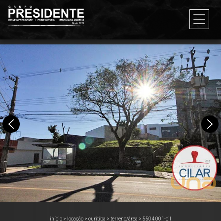
início
>
locação
>
curitiba
>
terreno/área
>
5504.001-cil