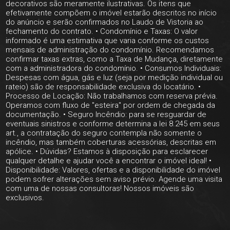
decorativos são meramente ilustrativas. Os itens que
efetivamente compõem o imóvel estarão descritos no início
do anúncio e serão confirmados no Laudo de Vistoria ao
fechamento do contrato. • Condomínio e Taxas: O valor
informado é uma estimativa que varia conforme os custos
mensais de administração do condomínio. Recomendamos
confirmar taxas extras, como a Taxa de Mudança, diretamente
com a administradora do condomínio. • Consumos Individuais:
Despesas com água, gás e luz (seja por medição individual ou
rateio) são de responsabilidade exclusiva do locatário. •
Processo de Locação: Não trabalhamos com reserva prévia.
Operamos com fluxo de "esteira" por ordem de chegada da
documentação. • Seguro Incêndio: para se resguardar de
eventuais sinistros e conforme determina a lei 8.245 em seus
art., a contratação do seguro contempla não somente o
incêndio, mas também coberturas acessórias, descritas em
apólice. • Dúvidas? Estamos à disposição para esclarecer
qualquer detalhe e ajudar você a encontrar o imóvel ideal! •
Disponibilidade: Valores, ofertas e a disponibilidade do imóvel
podem sofrer alterações sem aviso prévio. Agende uma visita
com uma de nossas consultoras! Nossos imóveis são
exclusivos.