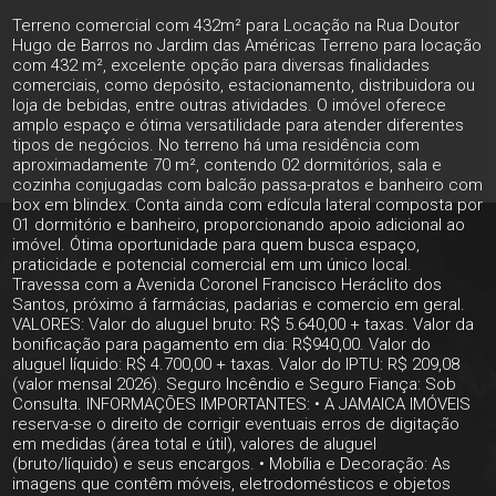
Terreno comercial com 432m² para Locação na Rua Doutor
Hugo de Barros no Jardim das Américas Terreno para locação
com 432 m², excelente opção para diversas finalidades
comerciais, como depósito, estacionamento, distribuidora ou
loja de bebidas, entre outras atividades. O imóvel oferece
amplo espaço e ótima versatilidade para atender diferentes
tipos de negócios. No terreno há uma residência com
aproximadamente 70 m², contendo 02 dormitórios, sala e
cozinha conjugadas com balcão passa-pratos e banheiro com
box em blindex. Conta ainda com edícula lateral composta por
01 dormitório e banheiro, proporcionando apoio adicional ao
imóvel. Ótima oportunidade para quem busca espaço,
praticidade e potencial comercial em um único local.
Travessa com a Avenida Coronel Francisco Heráclito dos
Santos, próximo á farmácias, padarias e comercio em geral.
VALORES: Valor do aluguel bruto: R$ 5.640,00 + taxas. Valor da
bonificação para pagamento em dia: R$940,00. Valor do
aluguel líquido: R$ 4.700,00 + taxas. Valor do IPTU: R$ 209,08
(valor mensal 2026). Seguro Incêndio e Seguro Fiança: Sob
Consulta. INFORMAÇÕES IMPORTANTES: • A JAMAICA IMÓVEIS
reserva-se o direito de corrigir eventuais erros de digitação
em medidas (área total e útil), valores de aluguel
(bruto/líquido) e seus encargos. • Mobília e Decoração: As
imagens que contêm móveis, eletrodomésticos e objetos