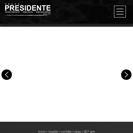
início
>
locação
>
curitiba
>
casa
>
407-jam