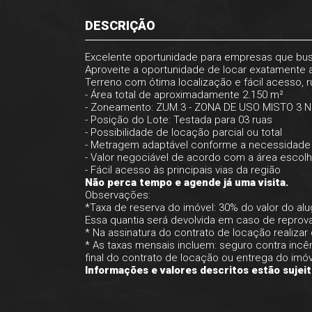
DESCRIÇÃO
Excelente oportunidade para empresas que busc
Aproveite a oportunidade de locar exatamente 
Terreno com ótima localização e fácil acesso, 
- Área total de aproximadamente 2.150 m²
- Zoneamento: ZUM.3 - ZONA DE USO MISTO 
- Posição do Lote: Testada para 03 ruas
- Possibilidade de locação parcial ou total
- Metragem adaptável conforme a necessidade 
- Valor negociável de acordo com a área escolh
- Fácil acesso às principais vias da região
Não perca tempo e agende já uma visita.
Observações:
*Taxa de reserva do imóvel: 30% do valor do al
Essa quantia será devolvida em caso de reprov
* Na assinatura do contrato de locação realiza
* As taxas mensais incluem: seguro contra incê
final do contrato de locação ou entrega do imó
Informações e valores descritos estão sujeit