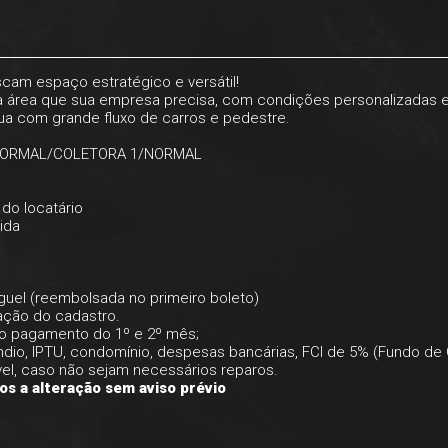
am espaço estratégico e versátil!
a área que sua empresa precisa, com condições personalizadas e
rua com grande fluxo de carros e pedestre.
3 NORMAL/COLETORA 1/NORMAL
do locatário
ida
uguel (reembolsada no primeiro boleto)
ação do cadastro.
r o pagamento do 1º e 2º mês;
ndio, IPTU, condomínio, despesas bancárias, FCI de 5% (Fundo de
vel, caso não sejam necessários reparos.
os a alteração sem aviso prévio