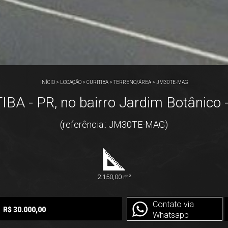
INÍCIO
>
LOCAÇÃO
>
CURITIBA
>
TERRENO/ÁREA
>
JM30TE-MAG
A - PR, no bairro Jardim Botânico 
(referência.: JM30TE-MAG)
2.150,00 m²
Contato via
R$ 30.000,00
Whatsapp