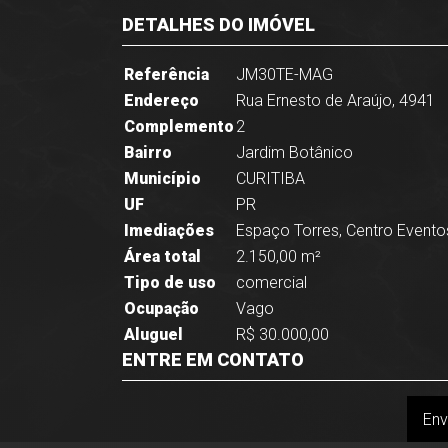
DETALHES DO IMÓVEL
Referência
JM30TE-MAG
Endereço
Rua Ernesto de Araújo, 4941
Complemento
2
Bairro
Jardim Botânico
Município
CURITIBA
UF
PR
Imediações
Espaço Torres, Centro Eventos
Área total
2.150,00 m²
Tipo de uso
comercial
Ocupação
Vago
Aluguel
R$ 30.000,00
ENTRE EM CONTATO
Env