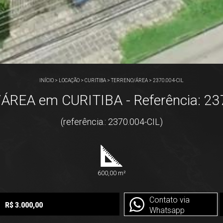
INÍCIO
>
LOCAÇÃO
>
CURITIBA
>
TERRENO/ÁREA
>
2370.004-CIL
REA em CURITIBA - Referência: 23
(referência.: 2370.004-CIL)
600,00 m²
Contato via
R$ 3.000,00
Whatsapp