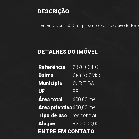
DESCRIÇÃO
Terreno com 600m², próximo ao Bosque do Papa,
DETALHES DO IMÓVEL
Referência
2370.004-CIL
Bairro
Centro Cívico
Município
CURITIBA
UF
PR
Área total
600,00 m²
Área privativa
600,00 m²
Tipo de uso
residencial
Aluguel
R$ 3.000,00
ENTRE EM CONTATO