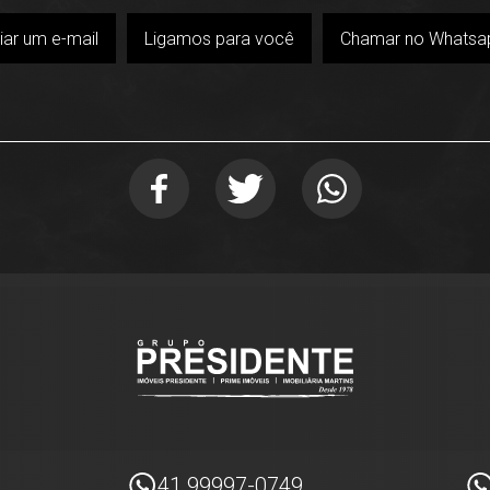
iar um e-mail
Ligamos para você
Chamar no Whatsa
41 99997-0749