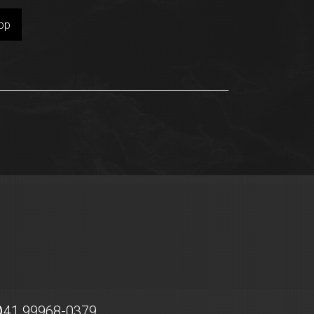
pp
41 99968-0379