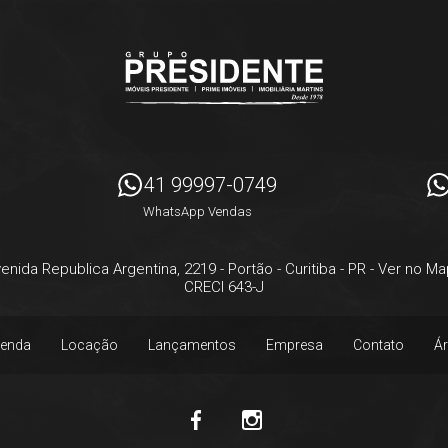
41 99997-0749
WhatsApp Vendas
enida Republica Argentina, 2219
- Portão -
Curitiba
-
PR
-
Ver no Ma
CRECI 643-J
enda
Locação
Lançamentos
Empresa
Contato
Ár