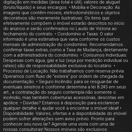
digitação em medidas (área total e útil), valores de aluguel
(bruto/líquido) e seus encargos. • Mobília e Decoração: As
imagens que contêm móveis, eletrodomésticos e objetos
decorativos são meramente ilustrativas. Os itens que
efetivamente compõem o imóvel estarão descritos no início
do anúncio e serão confirmados no Laudo de Vistoria ao
fechamento do contrato. • Condomínio e Taxas: O valor
informado é uma estimativa que varia conforme os custos
mensais de administração do condomínio. Recomendamos
confirmar taxas extras, como a Taxa de Mudança, diretamente
com a administradora do condomínio. • Consumos Individuais:
Despesas com água, gás e luz (seja por medição individual ou
rateio) são de responsabilidade exclusiva do locatário. •
Processo de Locação: Não trabalhamos com reserva prévia.
Operamos com fluxo de "esteira" por ordem de chegada da
documentação. • Seguro Incêndio: para se resguardar de
eventuais sinistros e conforme determina a lei 8.245 em seus
art., a contratação do seguro contempla não somente o
incêndio, mas também coberturas acessórias, descritas em
apólice. • Dúvidas? Estamos à disposição para esclarecer
qualquer detalhe e ajudar você a encontrar o imóvel ideal! •
Disponibilidade: Valores, ofertas e a disponibilidade do imóvel
podem sofrer alterações sem aviso prévio. Pronto para
conhecer seu novo lar? Agende uma visita com uma de
nossas consultoras! Nossos imóveis são exclusivos.