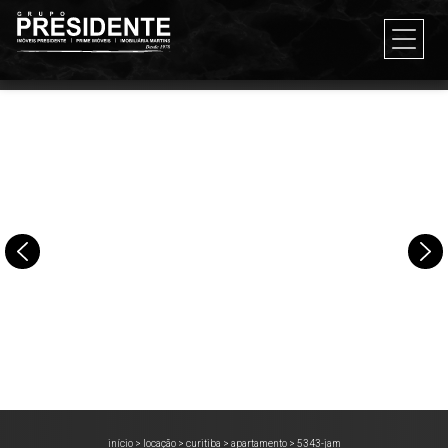
início
>
locação
>
curitiba
>
apartamento
>
5343-jam