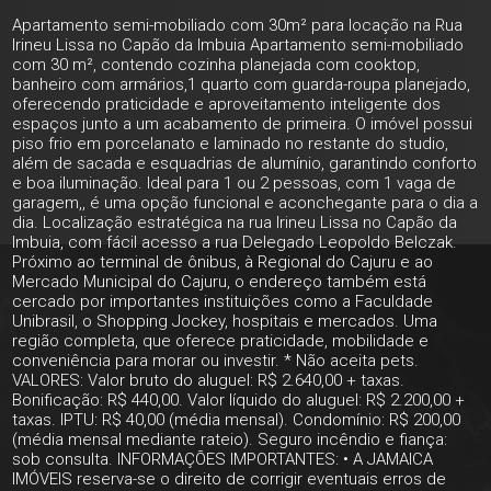
Apartamento semi-mobiliado com 30m² para locação na Rua
Irineu Lissa no Capão da Imbuia Apartamento semi-mobiliado
com 30 m², contendo cozinha planejada com cooktop,
banheiro com armários,1 quarto com guarda-roupa planejado,
oferecendo praticidade e aproveitamento inteligente dos
espaços junto a um acabamento de primeira. O imóvel possui
piso frio em porcelanato e laminado no restante do studio,
além de sacada e esquadrias de alumínio, garantindo conforto
e boa iluminação. Ideal para 1 ou 2 pessoas, com 1 vaga de
garagem,, é uma opção funcional e aconchegante para o dia a
dia. Localização estratégica na rua Irineu Lissa no Capão da
Imbuia, com fácil acesso a rua Delegado Leopoldo Belczak.
Próximo ao terminal de ônibus, à Regional do Cajuru e ao
Mercado Municipal do Cajuru, o endereço também está
cercado por importantes instituições como a Faculdade
Unibrasil, o Shopping Jockey, hospitais e mercados. Uma
região completa, que oferece praticidade, mobilidade e
conveniência para morar ou investir. * Não aceita pets.
VALORES: Valor bruto do aluguel: R$ 2.640,00 + taxas.
Bonificação: R$ 440,00. Valor líquido do aluguel: R$ 2.200,00 +
taxas. IPTU: R$ 40,00 (média mensal). Condomínio: R$ 200,00
(média mensal mediante rateio). Seguro incêndio e fiança:
sob consulta. INFORMAÇÕES IMPORTANTES: • A JAMAICA
IMÓVEIS reserva-se o direito de corrigir eventuais erros de