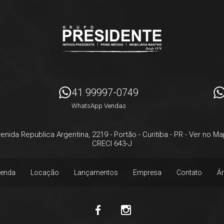
41 99997-0749
WhatsApp Vendas
enida Republica Argentina, 2219
- Portão -
Curitiba
-
PR
-
Ver no Ma
CRECI 643-J
enda
Locação
Lançamentos
Empresa
Contato
Ár