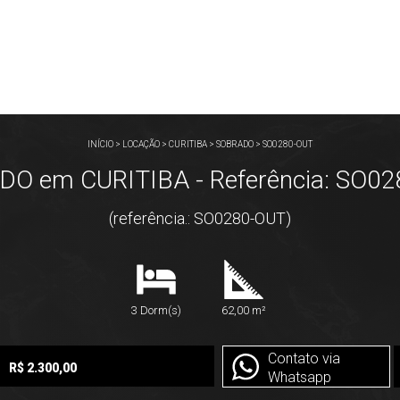
INÍCIO
>
LOCAÇÃO
>
CURITIBA
>
SOBRADO
>
SO0280-OUT
O em CURITIBA - Referência: SO0
(referência.: SO0280-OUT)
3 Dorm(s)
62,00 m²
Contato via
R$ 2.300,00
Whatsapp