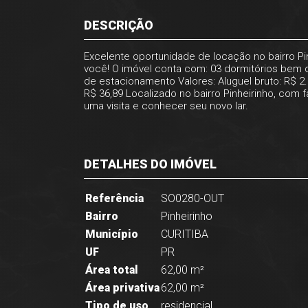
DESCRIÇÃO
Excelente oportunidade de locação no bairro Pi
você! O imóvel conta com: 03 dormitórios bem 
de estacionamento Valores: Aluguel bruto: R$ 2.
R$ 36,89 Localizado no bairro Pinheirinho, com
uma visita e conhecer seu novo lar.
DETALHES DO IMÓVEL
Referência
SO0280-OUT
Bairro
Pinheirinho
Município
CURITIBA
UF
PR
Área total
62,00 m²
Área privativa
62,00 m²
Tipo de uso
residencial