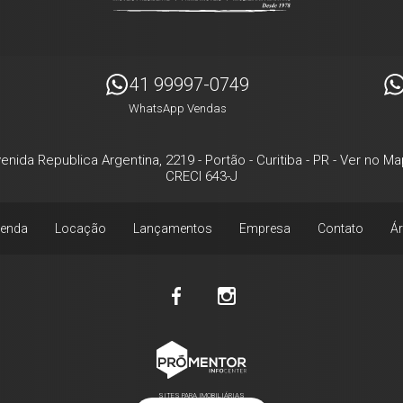
41 99997-0749
WhatsApp Vendas
enida Republica Argentina, 2219
- Portão -
Curitiba
-
PR
-
Ver no Ma
CRECI 643-J
enda
Locação
Lançamentos
Empresa
Contato
Ár
SITES PARA IMOBILIÁRIAS