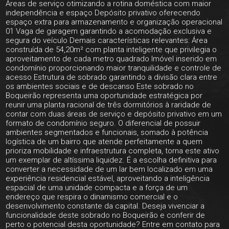
Áreas de serviço otimizando a rotina doméstica com maior
independência e espaço Depósito privativo oferecendo
espaço extra para armazenamento e organização operacional
01 Vaga de garagem garantindo a acomodação exclusiva e
segura do veículo Demais características relevantes: Área
construída de 54,20m² com planta inteligente que privilegia o
aproveitamento de cada metro quadrado Imóvel inserido em
condomínio proporcionando maior tranquilidade e controle de
acesso Estrutura de sobrado garantindo a divisão clara entre
os ambientes sociais e de descanso Este sobrado no
Boqueirão representa uma oportunidade estratégica por
reunir uma planta racional de três dormitórios à raridade de
contar com duas áreas de serviço e depósito privativo em um
formato de condomínio seguro. O diferencial de possuir
ambientes segmentados e funcionais, somado à potência
logística de um bairro que atende perfeitamente a quem
prioriza mobilidade e infraestrutura completa, torna este ativo
um exemplar de altíssima liquidez. É a escolha definitiva para
converter a necessidade de um lar bem localizado em uma
experiência residencial estável, aproveitando a inteligência
espacial de uma unidade compacta e a força de um
endereço que respira o dinamismo comercial e o
desenvolvimento constante da capital. Deseja vivenciar a
funcionalidade deste sobrado no Boqueirão e conferir de
perto o potencial desta oportunidade? Entre em contato para