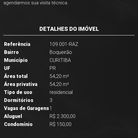
agendarmos sua visita técnica.
DETALHES DO IMÓVEL
Referência
109.001-RAZ
Bairro
Boqueirão
Município
CURITIBA
UF
PR
Área total
54,20 m²
Área privativa
54,20 m²
Tipo de uso
residencial
Dormitórios
3
Vagas de Garagens
1
Aluguel
R$ 2.300,00
Condomínio
R$ 150,00