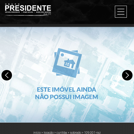
início
>
locação
>
curitiba
>
sobrado
>
109.001-raz