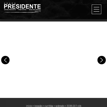
início
>
locação
>
curitiba
>
sobrado
>
3336.001-cib