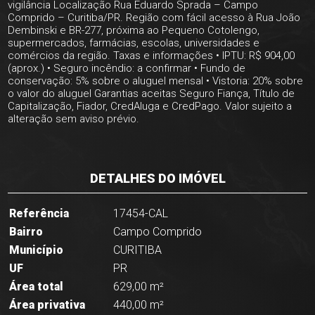
vigilância Localização Rua Eduardo Sprada – Campo
Comprido – Curitiba/PR. Região com fácil acesso à Rua João
Dembinski e BR-277, próxima ao Pequeno Cotolengo,
supermercados, farmácias, escolas, universidades e
comércios da região. Taxas e informações • IPTU: R$ 904,00
(aprox.) • Seguro incêndio: a confirmar • Fundo de
conservação: 5% sobre o aluguel mensal • Vistoria: 20% sobre
o valor do aluguel Garantias aceitas Seguro Fiança, Título de
Capitalização, Fiador, CredAluga e CredPago. Valor sujeito a
alteração sem aviso prévio.
DETALHES DO IMÓVEL
Referência
17454-CAL
Bairro
Campo Comprido
Município
CURITIBA
UF
PR
Área total
629,00 m²
Área privativa
440,00 m²