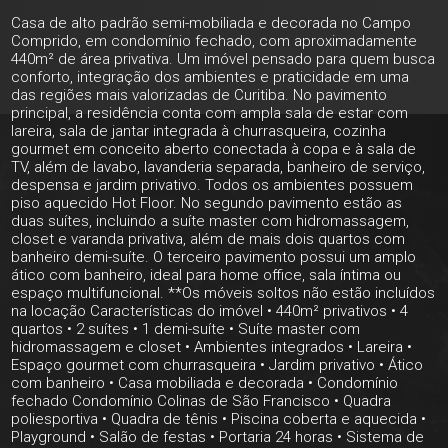
Casa de alto padrão semi-mobiliada e decorada no Campo
Comprido, em condomínio fechado, com aproximadamente
440m² de área privativa. Um imóvel pensado para quem busca
conforto, integração dos ambientes e praticidade em uma
das regiões mais valorizadas de Curitiba. No pavimento
principal, a residência conta com ampla sala de estar com
lareira, sala de jantar integrada à churrasqueira, cozinha
gourmet em conceito aberto conectada à copa e à sala de
TV, além de lavabo, lavanderia separada, banheiro de serviço,
despensa e jardim privativo. Todos os ambientes possuem
piso aquecido Hot Floor. No segundo pavimento estão as
duas suítes, incluindo a suíte master com hidromassagem,
closet e varanda privativa, além de mais dois quartos com
banheiro demi-suíte. O terceiro pavimento possui um amplo
ático com banheiro, ideal para home office, sala íntima ou
espaço multifuncional. **Os móveis soltos não estão incluídos
na locação Características do imóvel • 440m² privativos • 4
quartos • 2 suítes • 1 demi-suíte • Suíte master com
hidromassagem e closet • Ambientes integrados • Lareira •
Espaço gourmet com churrasqueira • Jardim privativo • Ático
com banheiro • Casa mobiliada e decorada • Condomínio
fechado Condomínio Colinas de São Francisco • Quadra
poliesportiva • Quadra de tênis • Piscina coberta e aquecida •
Playground • Salão de festas • Portaria 24 horas • Sistema de