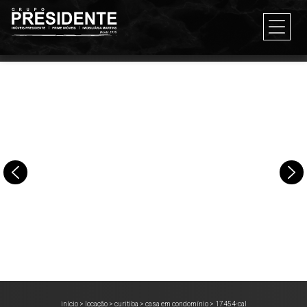
início
>
locação
>
curitiba
>
casa em condomínio
>
17454-cal