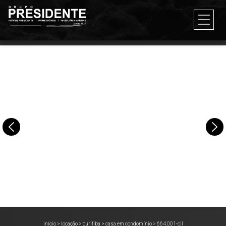
início
>
locação
>
curitiba
>
casa em condomínio
>
664.001-cil