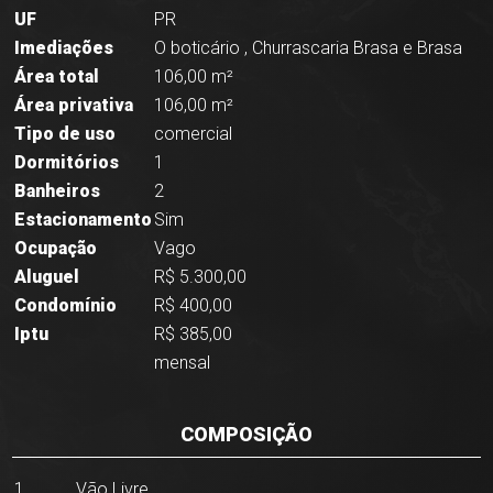
UF
PR
Imediações
O boticário , Churrascaria Brasa e Brasa
Área total
106,00 m²
Área privativa
106,00 m²
Tipo de uso
comercial
Dormitórios
1
Banheiros
2
Estacionamento
Sim
Ocupação
Vago
Aluguel
R$ 5.300,00
Condomínio
R$ 400,00
Iptu
R$ 385,00
mensal
COMPOSIÇÃO
1
Vão Livre