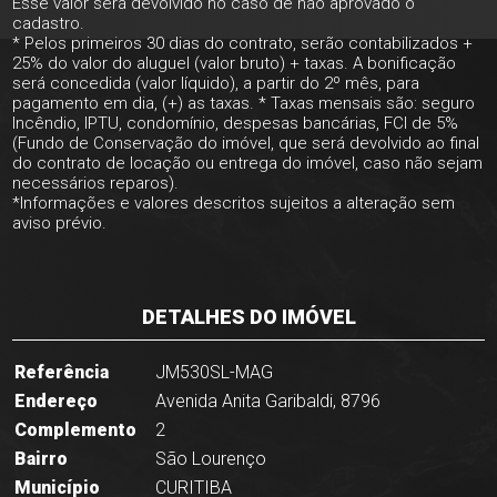
Esse valor será devolvido no caso de não aprovado o
cadastro.
* Pelos primeiros 30 dias do contrato, serão contabilizados +
25% do valor do aluguel (valor bruto) + taxas. A bonificação
será concedida (valor líquido), a partir do 2º mês, para
pagamento em dia, (+) as taxas. * Taxas mensais são: seguro
Incêndio, IPTU, condomínio, despesas bancárias, FCI de 5%
(Fundo de Conservação do imóvel, que será devolvido ao final
do contrato de locação ou entrega do imóvel, caso não sejam
necessários reparos).
*Informações e valores descritos sujeitos a alteração sem
aviso prévio.
DETALHES DO IMÓVEL
Referência
JM530SL-MAG
Endereço
Avenida Anita Garibaldi, 8796
Complemento
2
Bairro
São Lourenço
Município
CURITIBA