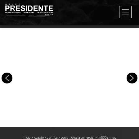
início
>
locação
>
curitiba
>
conjunto/sala comercial
>
jm530sl-mag