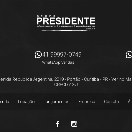
41 99997-0749
WhatsApp Vendas
enida Republica Argentina, 2219
- Portão -
Curitiba
-
PR
-
Ver no Ma
CRECI 643-J
enda
Locação
Lançamentos
Empresa
Contato
Ár