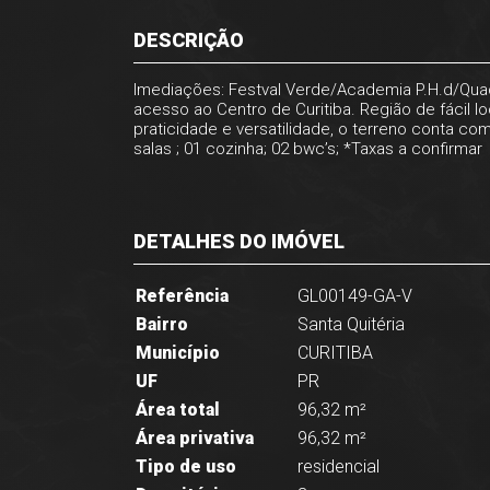
DESCRIÇÃO
Imediações: Festval Verde/Academia P.H.d/Quadr
acesso ao Centro de Curitiba. Região de fácil l
praticidade e versatilidade, o terreno conta c
salas ; 01 cozinha; 02 bwc’s; *Taxas a confirmar
DETALHES DO IMÓVEL
Referência
GL00149-GA-V
Bairro
Santa Quitéria
Município
CURITIBA
UF
PR
Área total
96,32 m²
Área privativa
96,32 m²
Tipo de uso
residencial