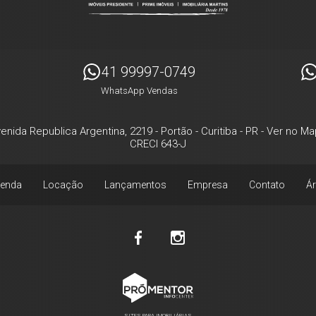
41 99997-0749
WhatsApp Vendas
enida Republica Argentina, 2219
- Portão -
Curitiba
-
PR
-
Ver no Ma
CRECI 643-J
enda
Locação
Lançamentos
Empresa
Contato
Ár
SITES PARA IMOBILIÁRIAS