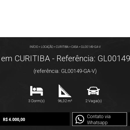
INÍCIO
>
LOCAÇÃO
>
CURITIBA
>
CASA
>
GL00149-GA-V
em CURITIBA - Referência: GL0014
(referência.: GL00149-GA-V)
3 Dorm(s)
96,32 m²
2 Vaga(s)
Contato via
R$ 4.000,00
Whatsapp