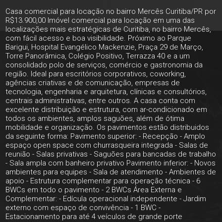
Casa comercial para locação no bairro Mercês Curitiba/PR por
R$13.900,00 Imóvel comercial para locação em uma das
localizações mais estratégicas de Curitiba, no bairro Mercês,
com fácil acesso e boa visibilidade. Próximo ao Parque
Barigui, Hospital Evangélico Mackenzie, Praça 29 de Março,
Torre Panorâmica, Colégio Positivo, Terrazza 40 e a um
consolidado polo de serviços, comércio e gastronomia da
região. Ideal para escritórios corporativos, coworking,
agências criativas e de comunicação, empresas de
tecnologia, engenharia e arquitetura, clínicas e consultórios,
centrais administrativas, entre outros. A casa conta com
excelente distribuição e estrutura, com ar-condicionado em
todos os ambientes, amplos saguões, além de ótima
mobilidade e organização. Os pavimentos estão distribuidos
da seguinte forma: Pavimento superior: - Recepção - Amplo
espaço open space com churrasqueira integrada - Salas de
reunião - Salas privativas - Saguões para bancadas de trabalho
- Sala ampla com banheiro privativo Pavimento inferior: - Novos
ambientes para equipes - Sala de atendimento - Ambientes de
apoio - Estrutura complementar para operação técnica - 6
BWCs em todo o pavimento - 2 BWCs Área Externa e
Complementar: - Edícula operacional independente - Jardim
externo com espaço de convivência - 1 BWC -
Estacionamento para até 4 veículos de grande porte