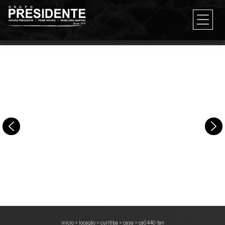
início
>
locação
>
curitiba
>
casa
>
ca0440-tan