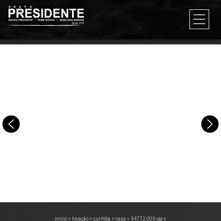
início
>
locação
>
curitiba
>
casa
>
34772.003-ga-v