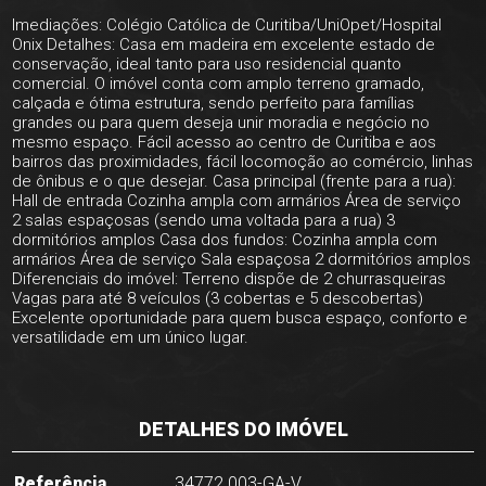
Imediações: Colégio Católica de Curitiba/UniOpet/Hospital
Onix Detalhes: Casa em madeira em excelente estado de
conservação, ideal tanto para uso residencial quanto
comercial. O imóvel conta com amplo terreno gramado,
calçada e ótima estrutura, sendo perfeito para famílias
grandes ou para quem deseja unir moradia e negócio no
mesmo espaço. Fácil acesso ao centro de Curitiba e aos
bairros das proximidades, fácil locomoção ao comércio, linhas
de ônibus e o que desejar. Casa principal (frente para a rua):
Hall de entrada Cozinha ampla com armários Área de serviço
2 salas espaçosas (sendo uma voltada para a rua) 3
dormitórios amplos Casa dos fundos: Cozinha ampla com
armários Área de serviço Sala espaçosa 2 dormitórios amplos
Diferenciais do imóvel: Terreno dispõe de 2 churrasqueiras
Vagas para até 8 veículos (3 cobertas e 5 descobertas)
Excelente oportunidade para quem busca espaço, conforto e
versatilidade em um único lugar.
DETALHES DO IMÓVEL
Referência
34772.003-GA-V