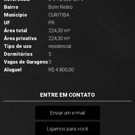
Bairro
Bom Retiro
Município
CURITIBA
UF
PR
Área total
224,30 m²
Área privativa
224,30 m²
Tipo de uso
residencial
Dormitórios
5
Vagas de Garagens
3
Aluguel
R$ 4.800,00
ENTRE EM CONTATO
Enviar um e-mail
Ligamos para você