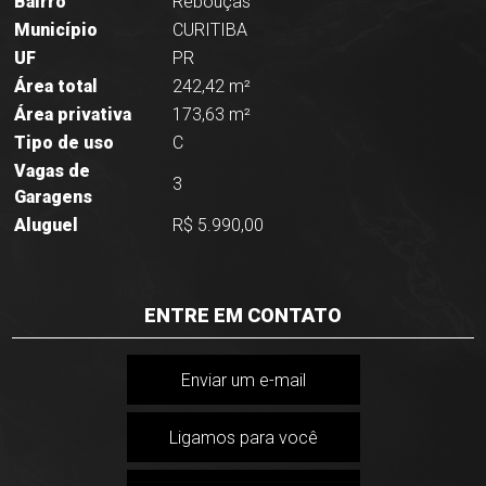
Bairro
Rebouças
Município
CURITIBA
UF
PR
Área total
242,42 m²
Área privativa
173,63 m²
Tipo de uso
C
Vagas de
3
Garagens
Aluguel
R$ 5.990,00
ENTRE EM CONTATO
Enviar um e-mail
Ligamos para você