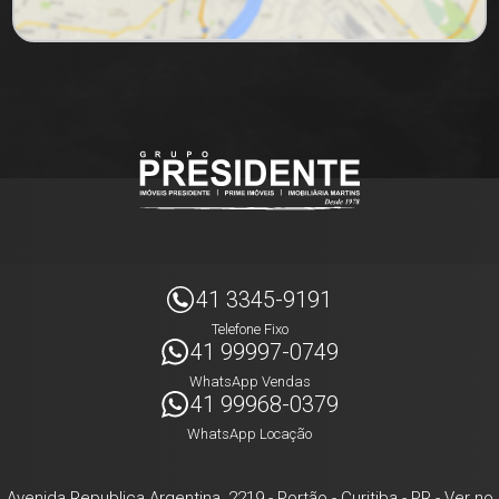
41 3345-9191
Telefone Fixo
41 99997-0749
WhatsApp Vendas
41 99968-0379
WhatsApp Locação
Avenida Republica Argentina, 2219
- Portão -
Curitiba
-
PR
-
Ver no