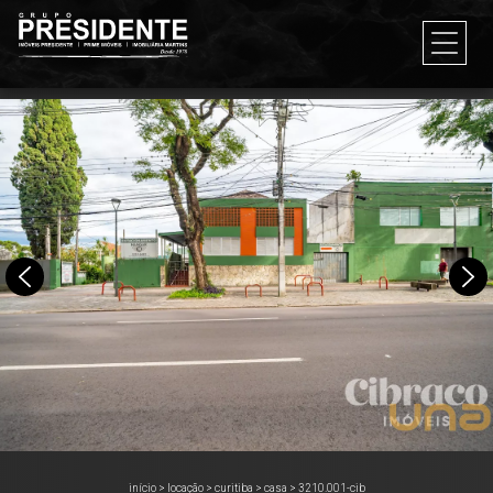
início
>
locação
>
curitiba
>
casa
>
3210.001-cib