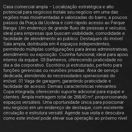
Casa comercial ampla – Localização estratégica e alto
potencial para negócios Instale seu negócio em uma das
regiões mais movimentadas e valorizadas do bairro, a poucos
passos da Praça da Ucrânia e com rápido acesso ao Parque
Barigui. Um endereço de grande fluxo de pessoas e veículos,
ideal para empresas que buscam visibilidade, comodidade e
facilidade de atendimento ao público. Destaques do imóvel:
Sala ampla, distribuída em 4 espaços independentes,
permitindo múltiplas configurações para áreas administrativas,
atendimento ou exposição. Cozinha funcional, ideal para apoio
interno da equipe. 03 Banheiros, oferecendo praticidade no
dia a dia corporativo. Escritório já estruturado, perfeito para
funções gerenciais ou reuniões privadas. Área de serviço
dedicada, atendendo às necessidades operacionais do
imóvel. 01 Vaga de garagem, garantindo praticidade e
facilidade de acesso. Demais características relevantes:
Copa integrada, oferecendo suporte adicional para equipe e
clientes. Ampla metragem total de 268,40 m², proporcionando
espaços versáteis. Uma oportunidade única para posicionar
seu negócio em um endereço de destaque, com excelente
circulação e estrutura versátil. Agende sua visita e descubra
como este imóvel pode elevar sua operação ao próximo nível.