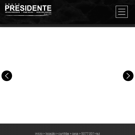
início
>
locação
>
curitiba
>
casa
>
5077.001-raz