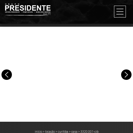
início
>
locação
>
curitiba
>
casa
>
3320.001-cib