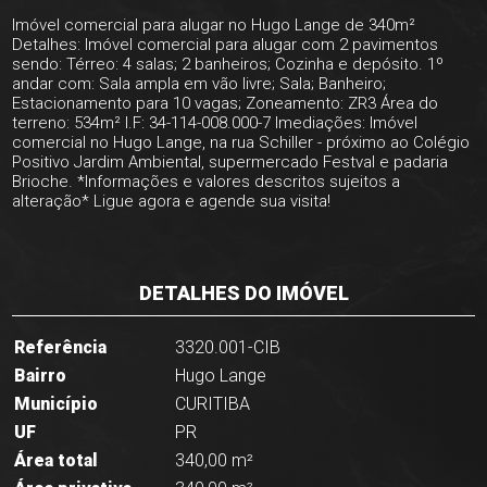
Imóvel comercial para alugar no Hugo Lange de 340m²
Detalhes: Imóvel comercial para alugar com 2 pavimentos
sendo: Térreo: 4 salas; 2 banheiros; Cozinha e depósito. 1º
andar com: Sala ampla em vão livre; Sala; Banheiro;
Estacionamento para 10 vagas; Zoneamento: ZR3 Área do
terreno: 534m² I.F: 34-114-008.000-7 Imediações: Imóvel
comercial no Hugo Lange, na rua Schiller - próximo ao Colégio
Positivo Jardim Ambiental, supermercado Festval e padaria
Brioche. *Informações e valores descritos sujeitos a
alteração* Ligue agora e agende sua visita!
DETALHES DO IMÓVEL
Referência
3320.001-CIB
Bairro
Hugo Lange
Município
CURITIBA
UF
PR
Área total
340,00 m²