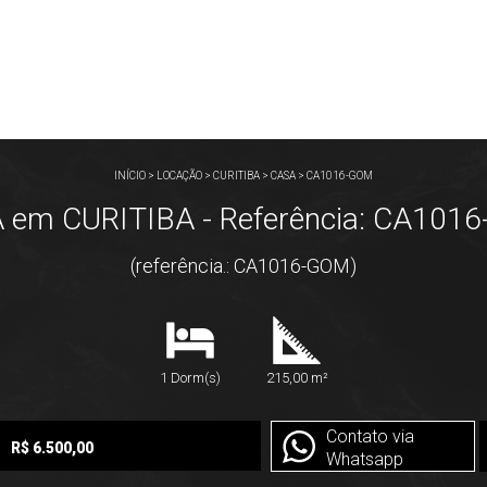
INÍCIO
>
LOCAÇÃO
>
CURITIBA
>
CASA
>
CA1016-GOM
 em CURITIBA - Referência: CA101
(referência.: CA1016-GOM)
1 Dorm(s)
215,00 m²
Contato via
R$ 6.500,00
Whatsapp