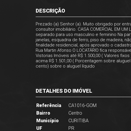
DESCRIÇÃO
Prezado (a) Senhor (a). Muito obrigado por en
consultor imobiliário. CASA COMERCIAL EM UM LO
separado para uso masculino e feminino Na part
janelas, esquadria de ferro, piso de madeira,
finalidade residencial, após aprovado o cadastro
Rua Martin Afonso O LOCATÁRIO fica responsável
Vistorias Imóveis até R$ 1.500,00 ( Valores fix
acima R$ 1.501,00 ( Porcentagem sobre aluguel l
cento) sobre o aluguel líquido
DETALHES DO IMÓVEL
Referência
CA1016-GOM
Bairro
Centro
Município
CURITIBA
UF
PR