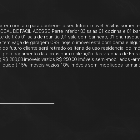
trar em contato para conhecer o seu futuro imóvel. Visitas some
CAL DE FÁCIL ACESSO Parte inferior 03 salas 01 cozinha e 01 ban
e de trás 01 sala de reunião ,01 sala com banheiro, 01 churrasqu
 não tem vaga de garagem OBS: hoje o imóvel está com cama e alg
 do futuro cliente será retirado os itens de uso residencial do imó
 pelo pagamento das taxas para realização das vistorias de Entrad
os ) R$ 200,00 imóveis vazios R$ 250,00 imóveis semi-mobiliados -a
iquido ) 15% imóveis vazios 18% imóveis semi-mobiliados -armário