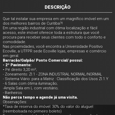
DESCRIÇÃO
Que tal instalar sua empresa em um magnífico imóvel em um
dos melhores bairros de Curitiba?!
Em uma região industrial com ótima localização e fácil
acesso, este imóvel oferece toda a estrutura que você
procura para receber seus clientes com todo o conforto e
comodidade.
Nas proximidades, você encontra a Universidade Positivo
Ecoville, a UTFPR sede Ecoville lojas, empresas e comércio
em geral.
Barracão/Galpão/ Ponto Comercial/ possui:
- 2º Pavimento:
-
Pé direito 3,20 m²;
- Zoneamento: ZI.1 - ZONA INDUSTRIAL NORMAL/NORMAL
- Sistema Viário: para a Matriz : Classificação dos Usos ZI.1.Y
- 6 Salas com ótima iluminação;
-Ampla Sala em L com vestiário;
- Banheiros
Não perca tempo e agende já uma visita.
Observações:
*Taxa de reserva do imóvel: 30% do valor do aluguel
(reembolsada no primeiro boleto)