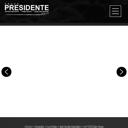
início
>
locação
>
curitiba
>
barracão/galpão
>
jm1002ba-mag