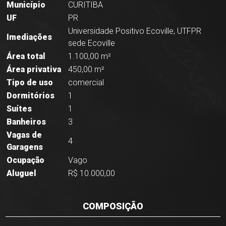
Município
CURITIBA
UF
PR
Universidade Positivo Ecoville, UTFPR
Imediações
sede Ecoville
Área total
1.100,00 m²
Área privativa
450,00 m²
Tipo de uso
comercial
Dormitórios
1
Suítes
1
Banheiros
3
Vagas de
4
Garagens
Ocupação
Vago
Aluguel
R$ 10.000,00
COMPOSIÇÃO