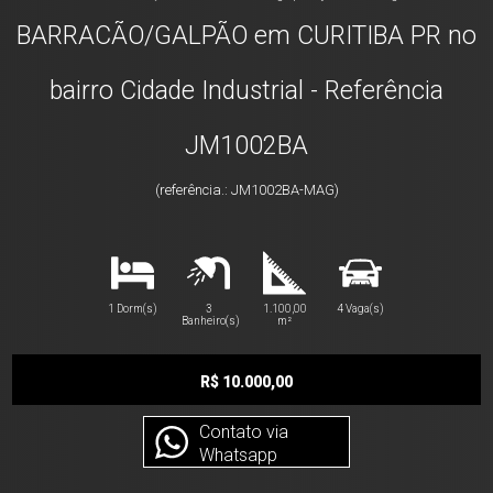
BARRACÃO/GALPÃO em CURITIBA PR no
bairro Cidade Industrial - Referência
JM1002BA
(referência.: JM1002BA-MAG)
1 Dorm(s)
3
1.100,00
4 Vaga(s)
Banheiro(s)
m²
R$ 10.000,00
Contato via
Whatsapp