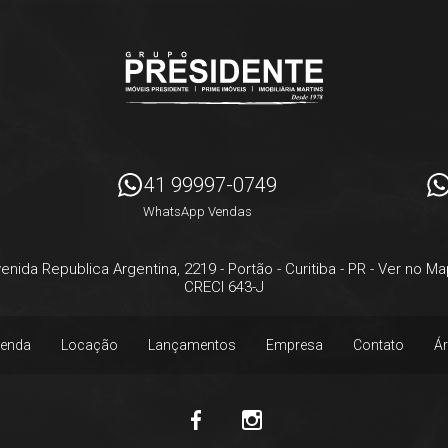
41 99997-0749
WhatsApp Vendas
enida Republica Argentina, 2219
- Portão -
Curitiba
-
PR
-
Ver no Ma
CRECI 643-J
enda
Locação
Lançamentos
Empresa
Contato
Ár