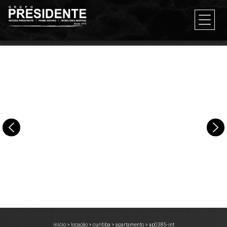
início
>
locação
>
curitiba
>
apartamento
>
ap0385-int