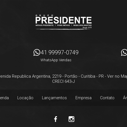
41 99997-0749
WhatsApp Vendas
enida Republica Argentina, 2219
- Portão -
Curitiba
-
PR
-
Ver no Ma
CRECI 643-J
enda
Locação
Lançamentos
Empresa
Contato
Ár