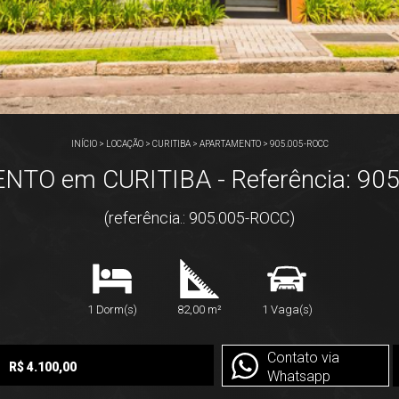
INÍCIO
>
LOCAÇÃO
>
CURITIBA
>
APARTAMENTO
>
905.005-ROCC
TO em CURITIBA - Referência: 90
(referência.: 905.005-ROCC)
1 Dorm(s)
82,00 m²
1 Vaga(s)
Contato via
R$ 4.100,00
Whatsapp