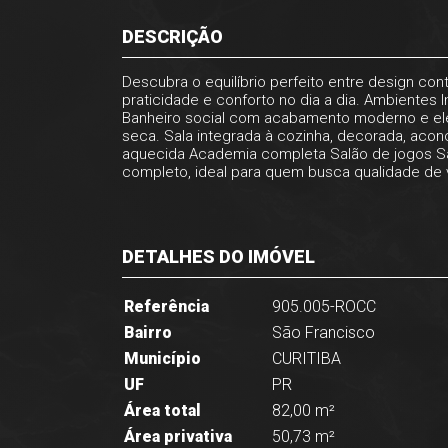
DESCRIÇÃO
Descubra o equilíbrio perfeito entre design c
praticidade e conforto no dia a dia. Ambientes
Banheiro social com acabamento moderno e eleg
seca. Sala integrada à cozinha, decorada, acon
aquecida Academia completa Salão de jogos Sal
completo, ideal para quem busca qualidade de v
DETALHES DO IMÓVEL
Referência
905.005-ROCC
Bairro
São Francisco
Município
CURITIBA
UF
PR
Área total
82,00 m²
Área privativa
50,73 m²