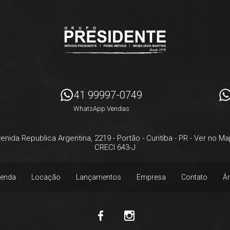
41 99997-0749
WhatsApp Vendas
enida Republica Argentina, 2219
- Portão -
Curitiba
-
PR
-
Ver no Ma
CRECI 643-J
enda
Locação
Lançamentos
Empresa
Contato
Ár