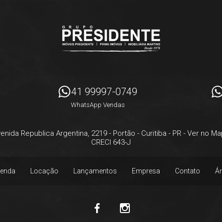
41 99997-0749
WhatsApp Vendas
enida Republica Argentina, 2219
- Portão -
Curitiba
-
PR
-
Ver no Ma
CRECI 643-J
enda
Locação
Lançamentos
Empresa
Contato
Ár