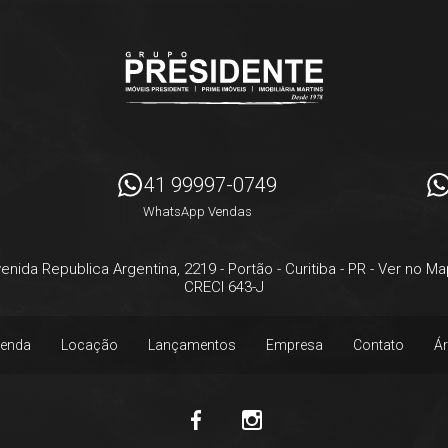
41 99997-0749
WhatsApp Vendas
enida Republica Argentina, 2219
- Portão -
Curitiba
-
PR
-
Ver no Ma
CRECI 643-J
enda
Locação
Lançamentos
Empresa
Contato
Ár