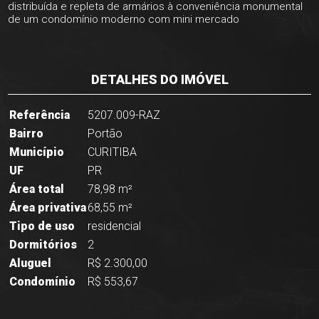
distribuída e repleta de armários à conveniência monumental
de um condomínio moderno com mini mercado
DETALHES DO IMÓVEL
Referência
5207.009-RAZ
Bairro
Portão
Município
CURITIBA
UF
PR
Área total
78,98 m²
Área privativa
68,55 m²
Tipo de uso
residencial
Dormitórios
2
Aluguel
R$ 2.300,00
Condomínio
R$ 553,67