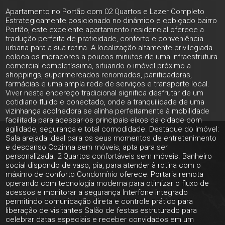
Apartamento no Portão com 02 Quartos e Lazer Completo
Estrategicamente posicionado no dinâmico e cobiçado bairro
Portão, este excelente apartamento residencial oferece a
tradução perfeita de praticidade, conforto e conveniência
urbana para a sua rotina. A localização altamente privilegiada
coloca os moradores a poucos minutos de uma infraestrutura
comercial completíssima, situando o imóvel próximo a
shoppings, supermercados renomados, panificadoras,
farmácias e uma ampla rede de serviços e transporte local.
Viver neste endereço tradicional significa desfrutar de um
cotidiano fluido e conectado, onde a tranquilidade de uma
vizinhança acolhedora se alinha perfeitamente à mobilidade
facilitada para acessar os principais eixos da cidade com
agilidade, segurança e total comodidade. Destaque do imóvel:
Sala arejada ideal para os seus momentos de entretenimento
e descanso Cozinha sem móveis, apta para ser
personalizada. 2 Quartos confortáveis sem móveis. Banheiro
social dispondo de vaso, pia, para atender à rotina com o
máximo de conforto Condomínio oferece: Portaria remota
operando com tecnologia moderna para otimizar o fluxo de
acessos e monitorar a segurança Interfone integrado
permitindo comunicação direta e controle prático para
liberação de visitantes Salão de festas estruturado para
celebrar datas especiais e receber convidados em um