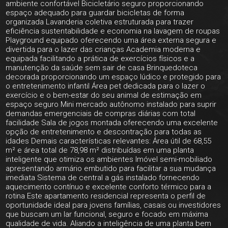
ambiente confortável Bicicletário seguro proporcionando
espaço adequado para guardar bicicletas de forma
organizada Lavanderia coletiva estruturada para trazer
eficiência sustentabilidade e economia na lavagem de roupas
Playground equipado oferecendo uma área externa segura e
divertida para o lazer das crianças Academia moderna e
equipada facilitando a prática de exercícios físicos e a
manutenção da saúde sem sair de casa Brinquedoteca
decorada proporcionando um espaço lúdico e protegido para
o entretenimento infantil Área pet dedicada para o lazer o
exercício e o bem-estar do seu animal de estimação em
espaço seguro Mini mercado autônomo instalado para suprir
demandas emergenciais de compras diárias com total
facilidade Sala de jogos montada oferecendo uma excelente
opção de entretenimento e descontração para todas as
idades Demais características relevantes: Área útil de 68,55
m² e área total de 78,98 m² distribuídas em uma planta
inteligente que otimiza os ambientes Imóvel semi-mobiliado
apresentando armário embutido para facilitar a sua mudança
imediata Sistema de central a gás instalado fornecendo
aquecimento contínuo e excelente conforto térmico para a
rotina Este apartamento residencial representa o perfil de
oportunidade ideal para jovens famílias, casais ou investidores
que buscam um lar funcional, seguro e focado em máxima
qualidade de vida. Aliando a inteligência de uma planta bem