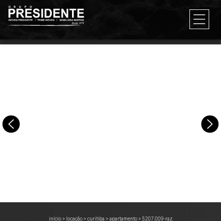
início
>
locação
>
curitiba
>
apartamento
>
5207.009-raz