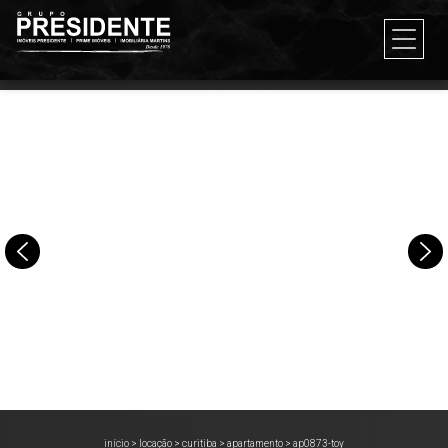
início
>
locação
>
curitiba
>
apartamento
>
ap0873-toy