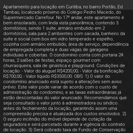
Apartamento para locação em Curitiba, no bairro Portão, Ed.
Tambaú, localizado próximo do Colégio Pedro Macedo, do
Supermercado Carrefour. No 17º andar, este apartamento é
bem ensolarado, com linda vista panorâmica, contendo 3
dormitórios, sendo 1 suíte, armário embutido em 2
dormitórios, sala para 2 ambientes com sacada, banheiro da
suíte e social com box em vidro temperado e espelho,
cozinha com armário embutido, área de serviço, dependência
de empregada completa e duas vagas de garagens
individuais e cobertas. O condomínio conta com portaria 24
horas, 2 salões de festas, espaço gourmet com
churrasqueira, sala de ginástica e playground. Condições de
locação: - Valor do aluguel R$4200,00; - Valor da bonificação
R$700,00; - Valor líquido R$3500,00. OBS: 1) O valor do
condomínio anunciado está sujeito a alterações sem aviso
prévio. Este valor pode variar de acordo com o custo de
administração do condomínio, e as taxas extraordinárias já
estão descontadas do valor anunciado. Recomendamos que
seja consultado o valor junto à administradora ou síndico
antes do fechamento da locação, garantindo assim uma
compreensão precisa e atualizada dos custos envolvidos. 2)
O seguro incêndio do imóvel depende de cotação da
seguradora e será parcelado durante a vigência do contrato
de locação. 3) Será cobrado taxa de Fundo de Conservação