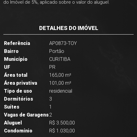
do Imóvel de 5%, aplicado sobre o valor do aluguel.
DETALHES DO IMÓVEL
Referência
AP0873-TOY
Bairro
Portão
Município
CURITIBA
UF
PR
Área total
165,00 m²
Área privativa
101,00 m²
Tipo de uso
residencial
Dormitórios
3
Suítes
1
Vagas de Garagens
2
Aluguel
R$ 3.500,00
Condomínio
R$ 1.030,00