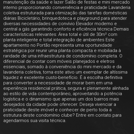
manutenção da saúde e lazer Salão de festas e mini mercado
interno proporcionando conveniência e praticidade Lavanderia
coletiva estruturada para otimização das tarefas domésticas
diárias Bicicletário, brinquedoteca e playground para atender
diversas necessidades de convívio Elevador moderno e
central a gás garantindo conforto e eficiência técnica Demais
características relevantes: Área total e útil de 30m² com
planta inteligente e total integração de ambientes Este
apartamento no Portão representa uma oportunidade
estratégica por reunir uma planta compacta e mobiliada à
raridade de uma infraestrutura de condomínio completa. O
diferencial de contar com móveis planejados e eletros
essenciais, somado à conveniência do mini mercado e da
lavanderia coletiva, torna este ativo um exemplar de altíssima
liquidez e excelente custo-benefício. É a escolha definitiva
para converter a necessidade de morar bem em uma
experiência residencial prática, segura e plenamente alinhada
ao estilo de vida contemporâneo, aproveitando a potência
logística e o dinamismo que apenas um dos bairros mais
desejados da cidade pode oferecer. Deseja vivenciar a
praticidade deste imóvel e conhecer de perto toda a
estrutura deste condomínio clube? Entre em contato para
agendarmos sua visita técnica.