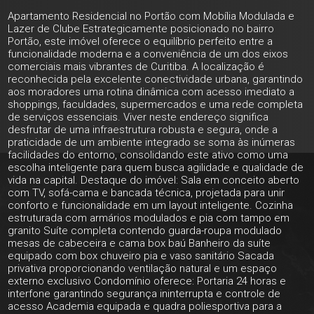
Apartamento Residencial no Portão com Mobília Modulada e
Lazer de Clube Estrategicamente posicionado no bairro
Portão, este imóvel oferece o equilíbrio perfeito entre a
funcionalidade moderna e a conveniência de um dos eixos
comerciais mais vibrantes de Curitiba. A localização é
reconhecida pela excelente conectividade urbana, garantindo
aos moradores uma rotina dinâmica com acesso imediato a
shoppings, faculdades, supermercados e uma rede completa
de serviços essenciais. Viver neste endereço significa
desfrutar de uma infraestrutura robusta e segura, onde a
praticidade de um ambiente integrado se soma às inúmeras
facilidades do entorno, consolidando este ativo como uma
escolha inteligente para quem busca agilidade e qualidade de
vida na capital. Destaque do imóvel: Sala em conceito aberto
com TV, sofá-cama e bancada técnica, projetada para unir
conforto e funcionalidade em um layout inteligente. Cozinha
estruturada com armários modulados e pia com tampo em
granito Suíte completa contendo guarda-roupa modulado
mesas de cabeceira e cama box baú Banheiro da suíte
equipado com box chuveiro pia e vaso sanitário Sacada
privativa proporcionando ventilação natural e um espaço
externo exclusivo Condomínio oferece: Portaria 24 horas e
interfone garantindo segurança ininterrupta e controle de
acesso Academia equipada e quadra poliesportiva para a