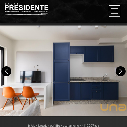
início
>
locação
>
curitiba
>
apartamento
>
4110.007-raz