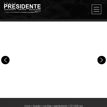
início
>
locação
>
curitiba
>
apartamento
>
231.006-raz