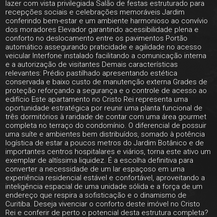
lazer com vista privilegiada Salão de festas estruturado para
recepções sociais e celebrações memoráveis Jardim
conferindo bem-estar e um ambiente harmonioso ao convívio
dos moradores Elevador garantindo acessibilidade plena e
conforto no deslocamento entre os pavimentos Portão
automático assegurando praticidade e agilidade no acesso
veicular Interfone instalado facilitando a comunicação interna
e a autorização de visitantes Demais características
relevantes: Prédio pastilhado apresentando estética
conservada e baixo custo de manutenção externa Grades de
proteção reforçando a segurança e o controle de acesso ao
edifício Este apartamento no Cristo Rei representa uma
oportunidade estratégica por reunir uma planta funcional de
três dormitórios à raridade de contar com uma área gourmet
completa no terraço do condomínio. O diferencial de possuir
uma suíte e ambientes bem distribuídos, somado à potência
logística de estar a poucos metros do Jardim Botânico e de
importantes centros hospitalares e viários, torna este ativo um
exemplar de altíssima liquidez. É a escolha definitiva para
converter a necessidade de um lar espaçoso em uma
experiência residencial estável e confortável, aproveitando a
inteligência espacial de uma unidade sólida e a força de um
endereço que respira a sofisticação e o dinamismo de
Curitiba. Deseja vivenciar o conforto deste imóvel no Cristo
Rei e conferir de perto o potencial desta estrutura completa?