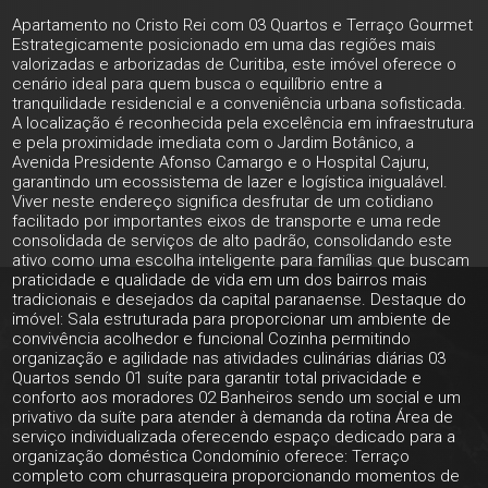
Apartamento no Cristo Rei com 03 Quartos e Terraço Gourmet
Estrategicamente posicionado em uma das regiões mais
valorizadas e arborizadas de Curitiba, este imóvel oferece o
cenário ideal para quem busca o equilíbrio entre a
tranquilidade residencial e a conveniência urbana sofisticada.
A localização é reconhecida pela excelência em infraestrutura
e pela proximidade imediata com o Jardim Botânico, a
Avenida Presidente Afonso Camargo e o Hospital Cajuru,
garantindo um ecossistema de lazer e logística inigualável.
Viver neste endereço significa desfrutar de um cotidiano
facilitado por importantes eixos de transporte e uma rede
consolidada de serviços de alto padrão, consolidando este
ativo como uma escolha inteligente para famílias que buscam
praticidade e qualidade de vida em um dos bairros mais
tradicionais e desejados da capital paranaense. Destaque do
imóvel: Sala estruturada para proporcionar um ambiente de
convivência acolhedor e funcional Cozinha permitindo
organização e agilidade nas atividades culinárias diárias 03
Quartos sendo 01 suíte para garantir total privacidade e
conforto aos moradores 02 Banheiros sendo um social e um
privativo da suíte para atender à demanda da rotina Área de
serviço individualizada oferecendo espaço dedicado para a
organização doméstica Condomínio oferece: Terraço
completo com churrasqueira proporcionando momentos de