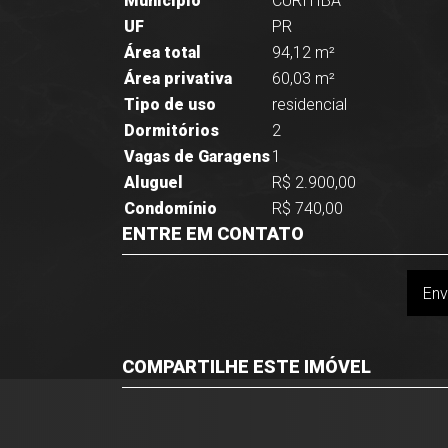
Município
CURITIBA
UF
PR
Área total
94,12 m²
Área privativa
60,03 m²
Tipo de uso
residencial
Dormitórios
2
Vagas de Garagens
1
Aluguel
R$ 2.900,00
Condomínio
R$ 740,00
ENTRE EM CONTATO
Env
COMPARTILHE ESTE IMÓVEL
Facebook
Twitter
Whatsapp