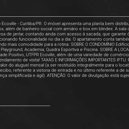
oville - Curitiba/PR. O imóvel apresenta uma planta bem distribu
x, além de banheiro social com armário e box em blindex. A sala
mesa de jantar, contando ainda com acesso à sacada, que garante ó
rcionando funcionalidade no dia a dia. O apartamento conta tam
endo mais comodidade para a rotina. SOBRE O CONDOMÍNIO Edifício 
 Playground, Academia, Quadra Esportiva e Piscina. SOBRE A LOCA
sidade Positivo, UTFPR Ecoville, além de uma variedade de comérci
 agendamento de visita! TAXAS E INFORMAÇÕES IMPORTANTES IPTU: 
or do aluguel mensal (a ser restituído integralmente para o locatá
cibo, referente a vistoria de entrada e no último referente a de sa
nça simplificada e ágil). ATENÇÃO: O valor de divulgação está suje