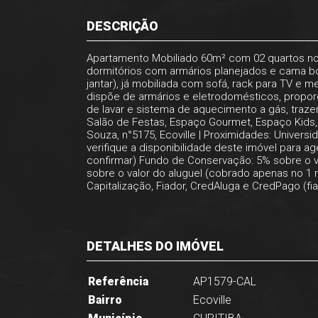
DESCRIÇÃO
Apartamento Mobiliado 60m² com 02 quartos no Ec
dormitórios com armários planejados e cama bo
jantar), já mobiliada com sofá, rack para TV e 
dispõe de armários e eletrodomésticos, propo
de lavar e sistema de aquecimento a gás, traz
Salão de Festas, Espaço Gourmet, Espaço Kids,
Souza, n°5175, Ecoville | Proximidades: Univer
verifique a disponibilidade deste imóvel para
confirmar) Fundo de Conservação: 5% sobre o val
sobre o valor do aluguel (cobrado apenas no 1 re
Capitalização, Fiador, CredAluga e CredPago (fia
DETALHES DO IMÓVEL
Referência
AP1579-CAL
Bairro
Ecoville