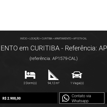
INÍCIO
>
LOCAÇÃO
>
CURITIBA
>
APARTAMENTO
>
AP1579-CAL
NTO em CURITIBA - Referência: A
(referência.: AP1579-CAL)
2 Dorm(s)
94,12 m²
1 Vaga(s)
Contato via
R$ 2.900,00
Whatsapp