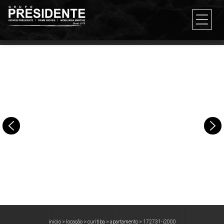
início
>
locação
>
curitiba
>
apartamento
>
172731-i2000