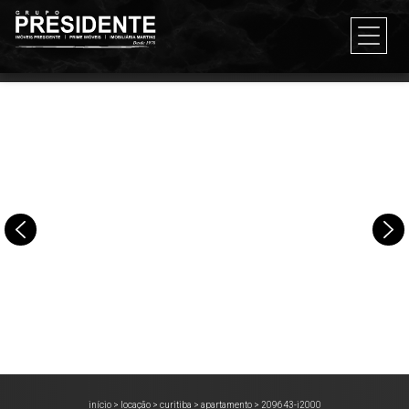
início
>
locação
>
curitiba
>
apartamento
>
209643-i2000