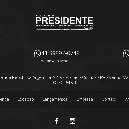
41 99997-0749
WhatsApp Vendas
enida Republica Argentina, 2219
- Portão -
Curitiba
-
PR
-
Ver no Ma
CRECI 643-J
enda
Locação
Lançamentos
Empresa
Contato
Ár