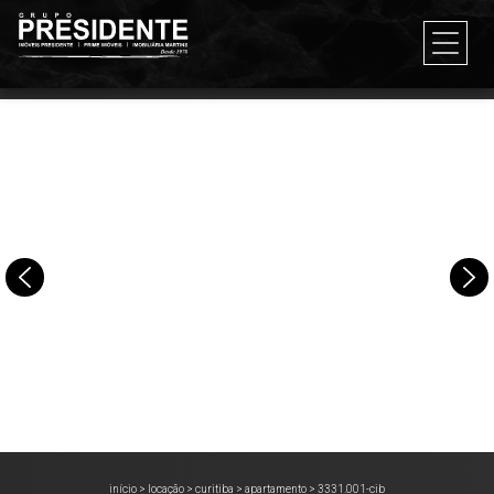
início
>
locação
>
curitiba
>
apartamento
>
3331.001-cib