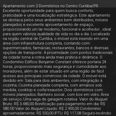
Apartamento com 2 Dormitórios no Centro Curitiba/PR
Excelente oportunidade para quem busca conforto,
praticidade e uma localização estratégica. Este apartamento
se destaca pelos seus ambientes bem distribuídos, móveis
planejados e excelente aproveitamento de espaço,
proporcionando um lar moderno, funcional e acolhedor , ideal
para quem valoriza qualidade de vida no dia a dia. Localizado
na região central de Curitiba, o imóvel está inserido em uma
área com infraestrutura completa, contando com
supermercados, farmácias, restaurantes, bancos e diversas
opções de transporte. A proximidade com pontos tradicionais
da cidade torna a rotina ainda mais prática e dinâmica. O
Condomínio Edifício Benjamin Constant oferece portaria 24
horas, proporcionando mais segurança e comodidade aos
moradores, além de estar situado em uma região de fácil
acesso aos principais comércios da cidade. O imóvel está
dividido em: Sala para dois ambientes, com integração à
cozinha; Cozinha planejada completa, com armários sob
medida, cooktop e coifa/exaustor; Dois dormitórios com
móveis planejados; Banheiro social , com box em vidro; Área
de serviço; Uma vaga de garagem rotativa. Valor do Aluguel
Bruto: R$ 3.480,00 Bonificação para pagamento em dia: R$
580.00 Valor do Aluguel Líquido: R$ 2.900,00 Condomínio
aproximadamente: R$ 550,00 IPTU: R$ 117,08 Seguro-incêndio: