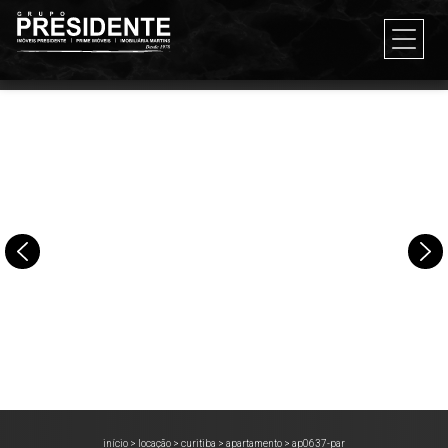
início
>
locação
>
curitiba
>
apartamento
>
ap0637-par