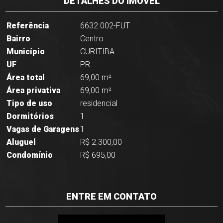
DETALHES DO IMÓVEL
Referência
6632.002-FUT
Bairro
Centro
Município
CURITIBA
UF
PR
Área total
69,00 m²
Área privativa
69,00 m²
Tipo de uso
residencial
Dormitórios
1
Vagas de Garagens
1
Aluguel
R$ 2.300,00
Condomínio
R$ 695,00
ENTRE EM CONTATO