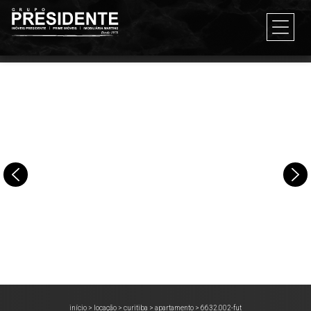
início
>
locação
>
curitiba
>
apartamento
>
6632.002-fut