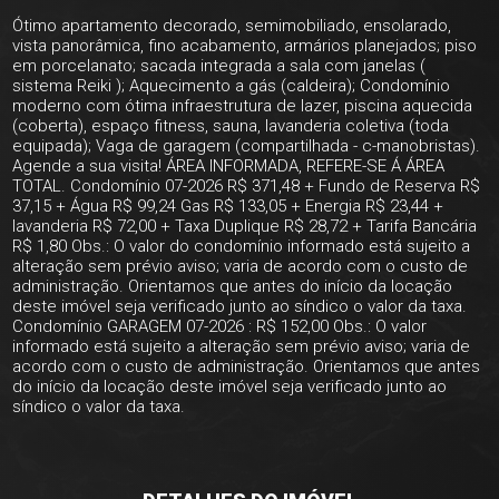
Ótimo apartamento decorado, semimobiliado, ensolarado,
vista panorâmica, fino acabamento, armários planejados; piso
em porcelanato; sacada integrada a sala com janelas (
sistema Reiki ); Aquecimento a gás (caldeira); Condomínio
moderno com ótima infraestrutura de lazer, piscina aquecida
(coberta), espaço fitness, sauna, lavanderia coletiva (toda
equipada); Vaga de garagem (compartilhada - c-manobristas).
Agende a sua visita! ÁREA INFORMADA, REFERE-SE Á ÁREA
TOTAL. Condomínio 07-2026 R$ 371,48 + Fundo de Reserva R$
37,15 + Água R$ 99,24 Gas R$ 133,05 + Energia R$ 23,44 +
lavanderia R$ 72,00 + Taxa Duplique R$ 28,72 + Tarifa Bancária
R$ 1,80 Obs.: O valor do condomínio informado está sujeito a
alteração sem prévio aviso; varia de acordo com o custo de
administração. Orientamos que antes do início da locação
deste imóvel seja verificado junto ao síndico o valor da taxa.
Condomínio GARAGEM 07-2026 : R$ 152,00 Obs.: O valor
informado está sujeito a alteração sem prévio aviso; varia de
acordo com o custo de administração. Orientamos que antes
do início da locação deste imóvel seja verificado junto ao
síndico o valor da taxa.