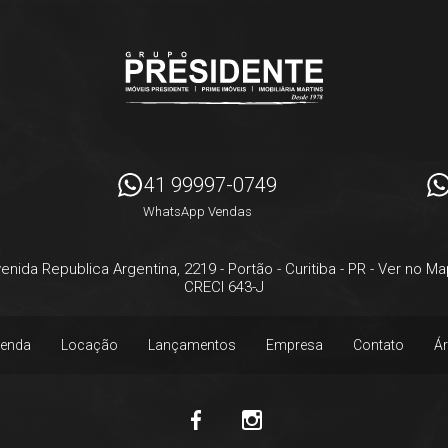
41 99997-0749
WhatsApp Vendas
enida Republica Argentina, 2219
- Portão -
Curitiba
-
PR
-
Ver no Ma
CRECI 643-J
enda
Locação
Lançamentos
Empresa
Contato
Ár