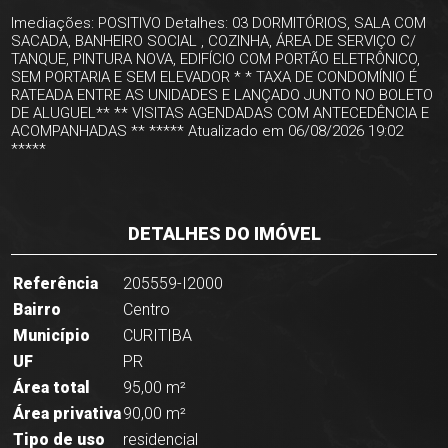
Imediações: POSITIVO Detalhes: 03 DORMITÓRIOS, SALA COM
SACADA, BANHEIRO SOCIAL , COZINHA, ÁREA DE SERVIÇO C/
TANQUE, PINTURA NOVA, EDIFÍCIO COM PORTÃO ELETRÔNICO,
SEM PORTARIA E SEM ELEVADOR * * TAXA DE CONDOMÍNIO É
RATEADA ENTRE AS UNIDADES E LANÇADO JUNTO NO BOLETO
DE ALUGUEL** ** VISITAS AGENDADAS COM ANTECEDÊNCIA E
ACOMPANHADAS ** ***** Atualizado em 06/08/2026 19:02
*****
DETALHES DO IMÓVEL
Referência
205559-I2000
Bairro
Centro
Município
CURITIBA
UF
PR
Área total
95,00 m²
Área privativa
90,00 m²
Tipo de uso
residencial