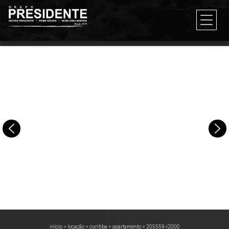
início
>
locação
>
curitiba
>
apartamento
>
205559-i2000