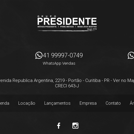
41 99997-0749
WhatsApp Vendas
enida Republica Argentina, 2219
- Portão -
Curitiba
-
PR
-
Ver no Ma
CRECI 643-J
enda
Locação
Lançamentos
Empresa
Contato
Ár