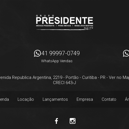
41 99997-0749
WhatsApp Vendas
enida Republica Argentina, 2219
- Portão -
Curitiba
-
PR
-
Ver no Ma
CRECI 643-J
enda
Locação
Lançamentos
Empresa
Contato
Ár