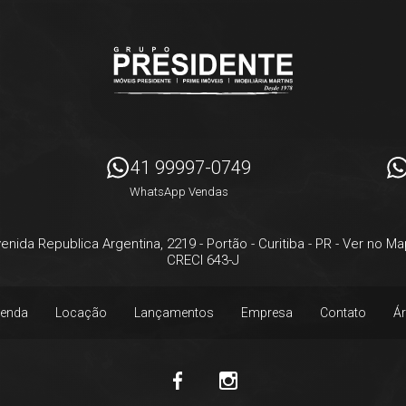
41 99997-0749
WhatsApp Vendas
enida Republica Argentina, 2219
- Portão -
Curitiba
-
PR
-
Ver no Ma
CRECI 643-J
enda
Locação
Lançamentos
Empresa
Contato
Ár