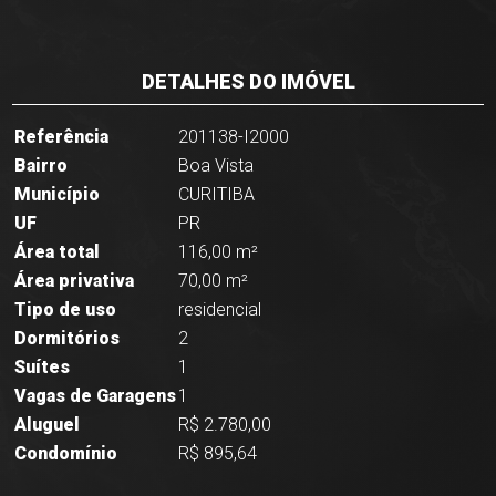
DETALHES DO IMÓVEL
Referência
201138-I2000
Bairro
Boa Vista
Município
CURITIBA
UF
PR
Área total
116,00 m²
Área privativa
70,00 m²
Tipo de uso
residencial
Dormitórios
2
Suítes
1
Vagas de Garagens
1
Aluguel
R$ 2.780,00
Condomínio
R$ 895,64