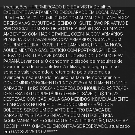
Imediações: HIPERMERCADO BIG BOA VISTA Detalhes:
EXCELENTE APARTAMENTO ENSOLARADO EM LOCALIZAÇÃO
PRIVILEGIADA! 02 DORMITÓRIOS COM ARMÁRIOS PLANEJADOS
E PERSIANAS EMBUTIDAS, SENDO 01 SUÍTE, BWC PRIVATIVO E
BWC SOCIAL COM BOX DE VIDRO E ARMÁRIO, SALA PARA 02
AMBIENTES COM HACK E PAINEL, COZINHA COM ARMÁRIOS
PLANEJADOS, LAVANDERIA COM ARMÁRIOS, SACADA COM
CHURRASQUEIRA. IMÓVEL PISO LAMINADO, PINTURA NOVA,
AQUECIMENTO À GÁS. EDIFÍCIO COM PORTARIA 24H E 02
ELEVADORES. TRANSVERSAIS: R. JOVINO DO ROSÁRIO E AV.
PARANÁ Lavanderia: O condomínio dispõe de máquinas de
lavar roupas de uso coletivo. A utilização é paga por uso,
sendo o valor cobrado diretamente pelo sistema da
lavanderia, não estando incluído na taxa de condomínio. -
CONDOMÍNIO VENCIMENTO 10/07/2026 (APARTAMENTO 212 E
GARAGEM 11): R$ 895,64 - DESPESA DO INQUILINO: R$ 779,42 -
DESPESA DO PROPRIETÁRIO (REEMBOLSÁVEL): R$ 116,22 -
DESPESAS COM GÁS, ÁGUA SÃO MEDIDOS INDIVIDUALMENTE
E LANÇADOS NO BOLETO DE CONDOMÍNIO. - SÃO DOIS
BOLETOS SENDO UM DO APTO E OUTRO DA VAGA DE
GARAGEM *VISITAS AGENDADAS COM ANTECEDÊNCIA,
ACOMPANHADAS E COM CARTA DE AUTORIZAÇÃO, DAS 9H AS
16:30H* ***** O IMOVEL ENCONTRA-SE RESERVADO, atualizado
em 07/08/2026 19:02 *****