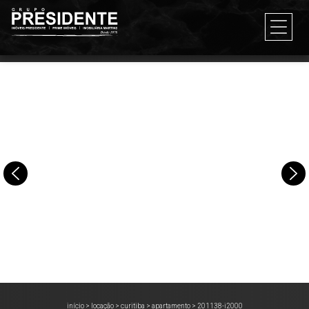
início
>
locação
>
curitiba
>
apartamento
>
201138-i2000