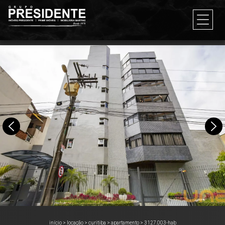
início
>
locação
>
curitiba
>
apartamento
>
3127.003-hab