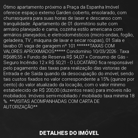
Ótimo apartamento próximo a Praça da Espanha Imóvel
oferece espaço externo Garden coberto, ensolarado, com
churrasqueira para suas horas de laser e descanso com
tranquilidade. Apartamento de 01 dormitório suíte com
armário planejado e cama, cozinha estilo americana com
armários planejados, e eletrodomésticos (micro-ondas, fogão,
geladeira, TV , máquina de lavar e secar roupas), 01 Sala e
lavabo 01 vaga de garagem nº 101 ******TAXAS COM
VALORES APROXIMADOS***** Condomínio 10/03/2026 : Taxa
R$689,55 + Fundo de Reserva R$ 54,07 + Consumo de Gás -
Seguro Incêndio 12 x R$ 50,21 - O LOCATÁRIO fica responsável
pelo pagamento das taxas para realização das vistorias de
Entrada e de Saída quando da desocupação do imóvel, sendo
tais custos fixados no valor correspondente a 15% (quinze por
cento) do valor atualizado da locação, com o valor mínimo
estabelecido de R$ 200,00 (duzentos reais) para imóveis não
mobiliados. Imóveis semi-mobiliado / mobiliado taxa mínima 18
%. **VISITAS ACOMPANHADAS COM CARTA DE
AUTORIZAÇÃO**
DETALHES DO IMÓVEL