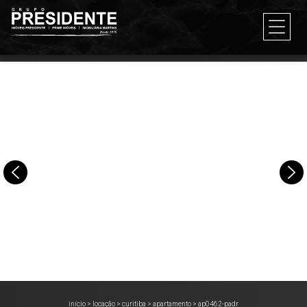
início
>
locação
>
curitiba
>
apartamento
>
ap0462-padr