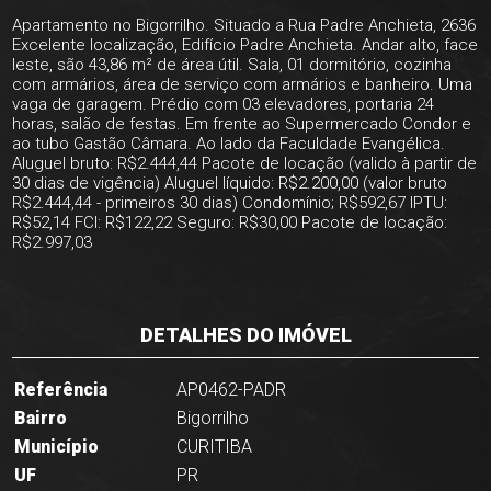
Apartamento no Bigorrilho. Situado a Rua Padre Anchieta, 2636
Excelente localização, Edifício Padre Anchieta. Andar alto, face
leste, são 43,86 m² de área útil. Sala, 01 dormitório, cozinha
com armários, área de serviço com armários e banheiro. Uma
vaga de garagem. Prédio com 03 elevadores, portaria 24
horas, salão de festas. Em frente ao Supermercado Condor e
ao tubo Gastão Câmara. Ao lado da Faculdade Evangélica.
Aluguel bruto: R$2.444,44 Pacote de locação (valido à partir de
30 dias de vigência) Aluguel líquido: R$2.200,00 (valor bruto
R$2.444,44 - primeiros 30 dias) Condomínio; R$592,67 IPTU:
R$52,14 FCI: R$122,22 Seguro: R$30,00 Pacote de locação:
R$2.997,03
DETALHES DO IMÓVEL
Referência
AP0462-PADR
Bairro
Bigorrilho
Município
CURITIBA
UF
PR