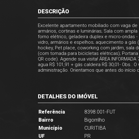
DESCRIÇÃO
Excelente apartamento mobiliado com vaga de g
armários, cortinas e luminárias; Sala com ampl
forno elétrico, geladeira duplex e micro-ondas 
vidro, armários e espelhos; aquecimento a gás 
hockey, Pet place, coworking com jardim, sala d
(com tomada para bicicletas elétricas); Portari
QR code). Agende sua visita! ÁREA INFORMADA 7
agua R$ 101,91 + gás caldeira R$ 30,01- Obs.: O
administração. Orientamos que antes do início da
DETALHES DO IMÓVEL
Referência
8398.001-FUT
Bairro
Bigorrilho
Município
CURITIBA
UF
PR