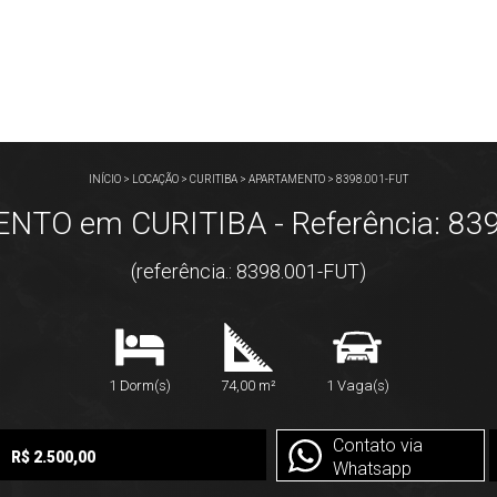
INÍCIO
>
LOCAÇÃO
>
CURITIBA
>
APARTAMENTO
>
8398.001-FUT
TO em CURITIBA - Referência: 83
(referência.: 8398.001-FUT)
1 Dorm(s)
74,00 m²
1 Vaga(s)
Contato via
R$ 2.500,00
Whatsapp