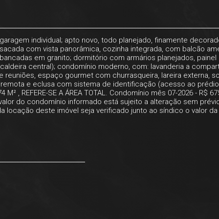
aragem individual; apto novo, todo planejado, finamente decorad
a sacada com vista panorâmica, cozinha integrada, com balcão am
- bancadas em granito; dormitório com armários planejados, paine
(caldeira central); condomínio moderno, com: lavanderia a compar
e reuniões, espaço gourmet com churrasqueira, lareira externa, sol
a remota e eclusa com sistema de identificação (acesso ao prédio
4 M² , REFERE-SE A ÁREA TOTAL. Condomínio mês 07-2026 - R$ 67
 valor do condomínio informado está sujeito a alteração sem prévi
 locação deste imóvel seja verificado junto ao síndico o valor da 